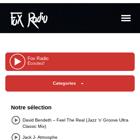
Toggle
navigat
Fox Radio
Écoutez!
Categories
Notre sélection
David Bendeth – Feel The Real (Jazz ‘n’ Groove Ultra
Classic Mix)
Jack J- Atmosphe