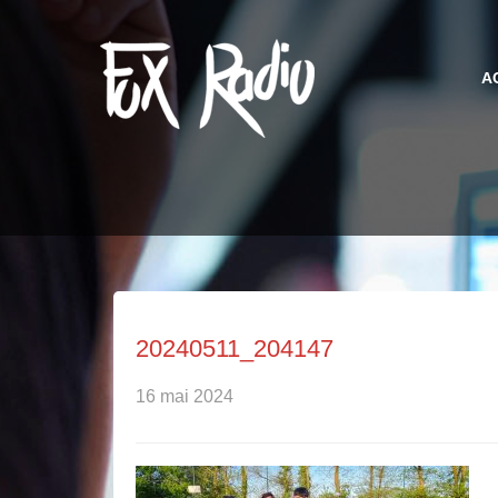
A
20240511_204147
16 mai 2024