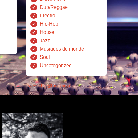
Dub/Reggae
Electro
Hip-Hop
House
Jazz
Musiques du monde
Soul
Uncategorized
Tweets by @FoxRadio1